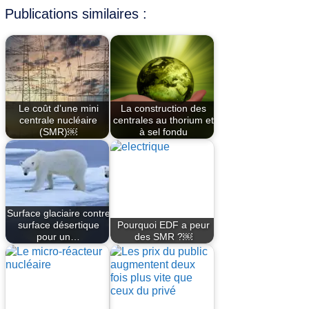
Publications similaires :
Le coût d’une mini
La construction des
centrale nucléaire
centrales au thorium et
(SMR)￼
à sel fondu
Surface glaciaire contre
surface désertique
Pourquoi EDF a peur
pour un…
des SMR ?￼