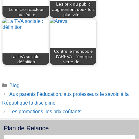
Les prix du public
Le micro-réacteur
augmentent deux fois
nucléaire
plus vite…
Contre le monopole
La TVA sociale :
d'AREVA : l'énergie
définition
verte de…
Catégories
Blog
Aux parents l’éducation, aux professeurs le savoir, à la
République la discipline
Les promotions, les prix coûtants
Plan de Relance