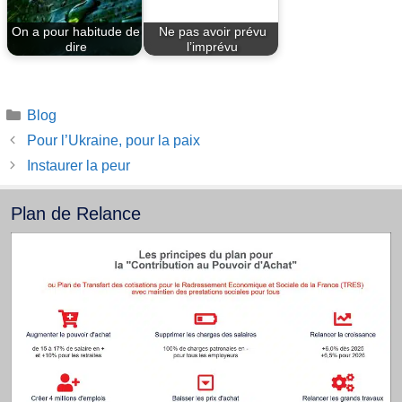
On a pour habitude de
Ne pas avoir prévu
dire
l’imprévu
Catégories
Blog
Pour l’Ukraine, pour la paix
Instaurer la peur
Plan de Relance