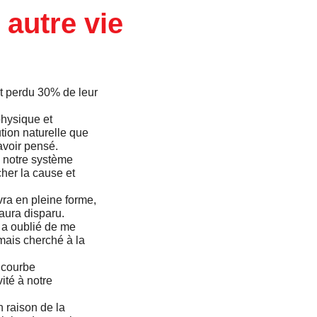
 autre vie
nt perdu 30% de leur
physique et
ution naturelle que
avoir pensé.
 notre système
her la cause et
vra en pleine forme,
aura disparu.
n a oublié de me
amais cherché à la
 courbe
ité à notre
n raison de la