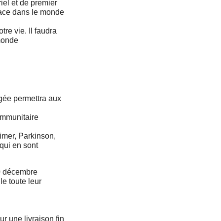
iel et de premier
place dans le monde
tre vie. Il faudra
monde
ygée permettra aux
 immunitaire
eimer, Parkinson,
qui en sont
20 décembre
le toute leur
 une livraison fin